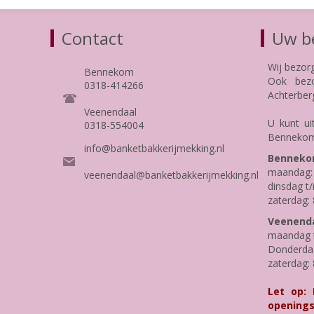
Contact
Uw be
Wij bezor
Bennekom
Ook bezo
0318-414266
Achterber
Veenendaal
U kunt ui
0318-554004
Bennekom
info@banketbakkerijmekking.nl
Benneko
maandag: 
veenendaal@banketbakkerijmekking.nl
dinsdag t/
zaterdag: 
Veenenda
maandag t
Donderdag 
zaterdag: 
Let op:
openings