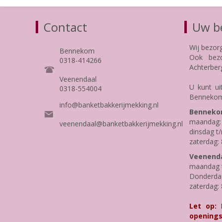
Contact
Uw be
Wij bezor
Bennekom
Ook bezo
0318-414266
Achterber
Veenendaal
U kunt ui
0318-554004
Bennekom
info@banketbakkerijmekking.nl
Benneko
maandag: 
veenendaal@banketbakkerijmekking.nl
dinsdag t/
zaterdag: 
Veenenda
maandag t
Donderdag 
zaterdag: 
Let op:
openings