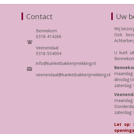
Contact
Uw be
Wij bezor
Bennekom
Ook bezo
0318-414266
Achterber
Veenendaal
U kunt ui
0318-554004
Bennekom
info@banketbakkerijmekking.nl
Benneko
maandag: 
veenendaal@banketbakkerijmekking.nl
dinsdag t/
zaterdag: 
Veenenda
maandag t
Donderdag 
zaterdag: 
Let op:
openings