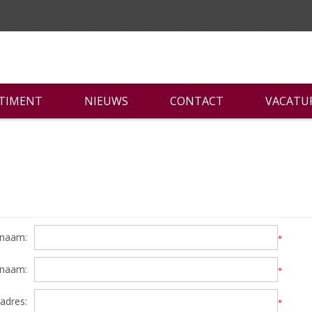
RTIMENT
NIEUWS
CONTACT
VACATU
naam:
*
rnaam:
*
adres:
*