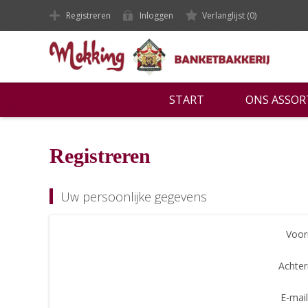
Registreren
Inloggen
Verlanglijst
(0)
START
ONS ASSO
Registreren
Uw persoonlijke gegevens
Voor
Achte
E-mail