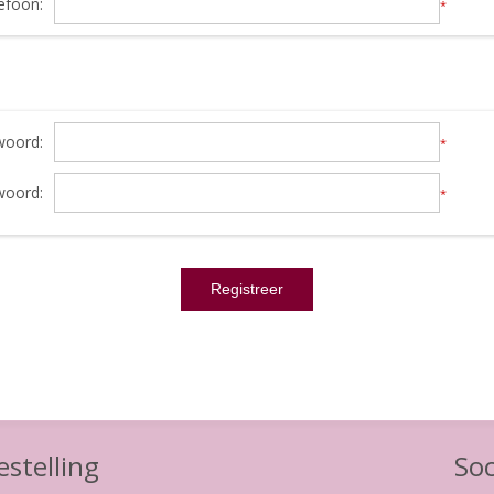
efoon:
*
oord:
*
woord:
*
stelling
Soc