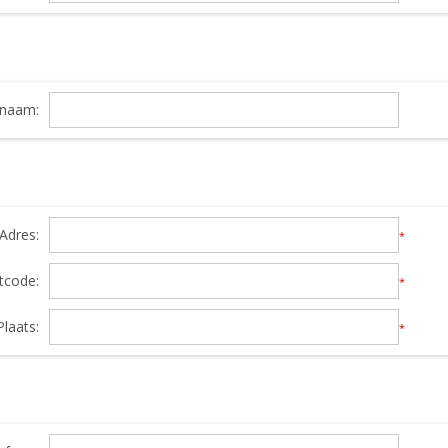
snaam:
Adres:
*
tcode:
*
Plaats:
*