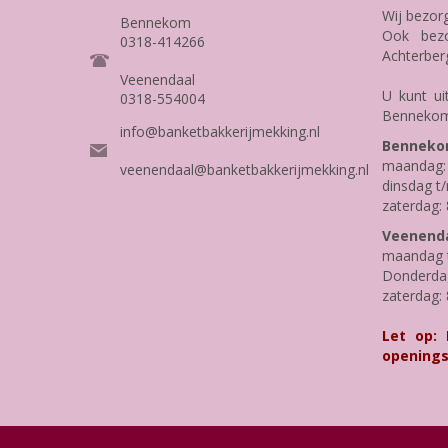
Wij bezor
Bennekom
Ook bezo
0318-414266
Achterber
Veenendaal
U kunt ui
0318-554004
Bennekom
info@banketbakkerijmekking.nl
Benneko
maandag: 
veenendaal@banketbakkerijmekking.nl
dinsdag t/
zaterdag: 
Veenenda
maandag t
Donderdag 
zaterdag: 
Let op:
openings