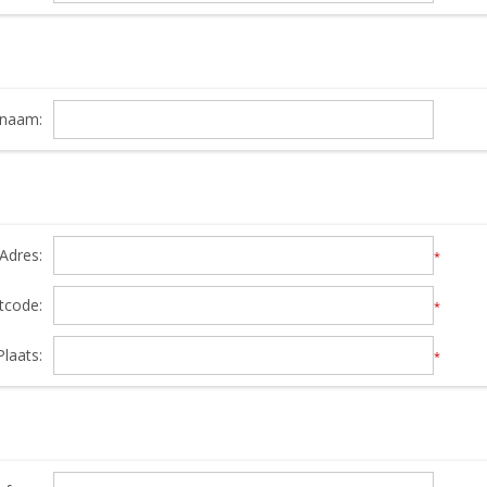
snaam:
Adres:
*
tcode:
*
Plaats:
*