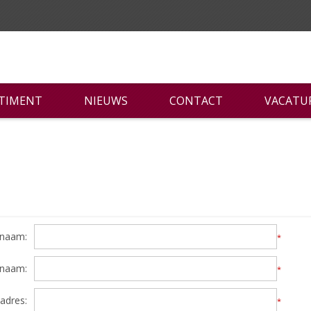
RTIMENT
NIEUWS
CONTACT
VACATU
naam:
*
rnaam:
*
adres:
*