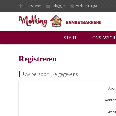
Registreren
Inloggen
Verlanglijst
(0)
START
ONS ASSO
Registreren
Uw persoonlijke gegevens
Voor
Achte
E-mail