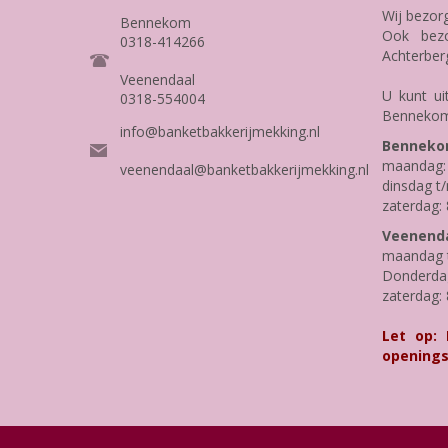
Wij bezor
Bennekom
Ook bezo
0318-414266
Achterber
Veenendaal
U kunt ui
0318-554004
Bennekom
info@banketbakkerijmekking.nl
Benneko
maandag: 
veenendaal@banketbakkerijmekking.nl
dinsdag t/
zaterdag: 
Veenenda
maandag t
Donderdag 
zaterdag: 
Let op:
openings