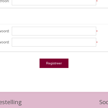
efoon:
*
oord:
*
woord:
*
stelling
Soc