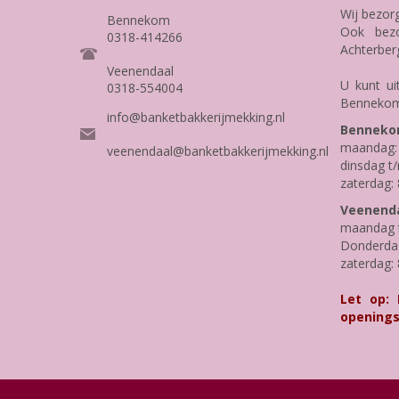
Wij bezor
Bennekom
Ook bezo
0318-414266
Achterber
Veenendaal
U kunt ui
0318-554004
Bennekom
info@banketbakkerijmekking.nl
Benneko
maandag: 
veenendaal@banketbakkerijmekking.nl
dinsdag t/
zaterdag: 
Veenenda
maandag t
Donderdag 
zaterdag: 
Let op:
openings