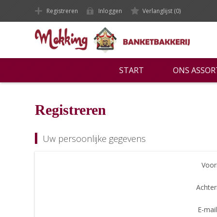
Registreren
Inloggen
Verlanglijst
(0)
START
ONS ASSO
Registreren
Uw persoonlijke gegevens
Voor
Achte
E-mail