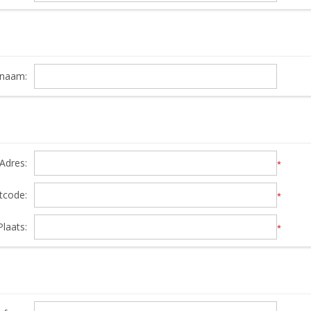
snaam:
Adres:
*
tcode:
*
Plaats:
*