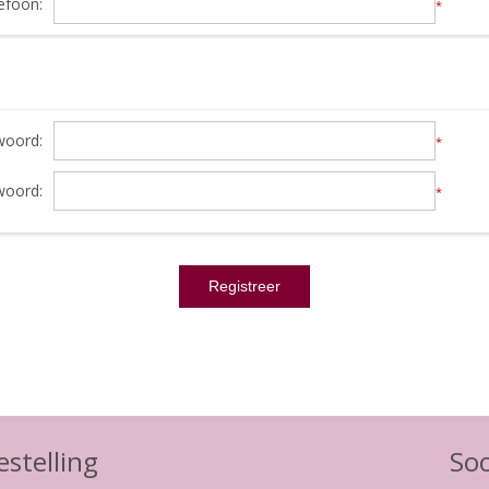
efoon:
*
oord:
*
woord:
*
stelling
Soc