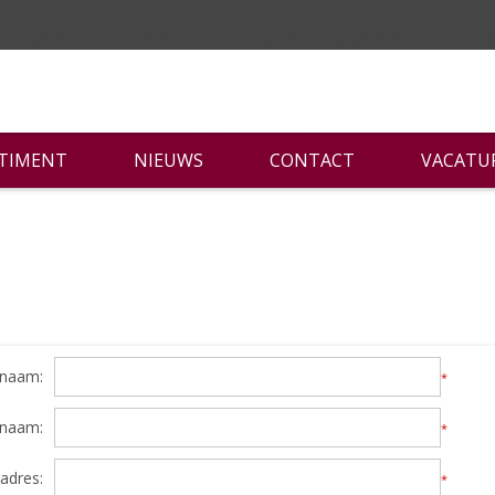
RTIMENT
NIEUWS
CONTACT
VACATU
naam:
*
rnaam:
*
adres:
*