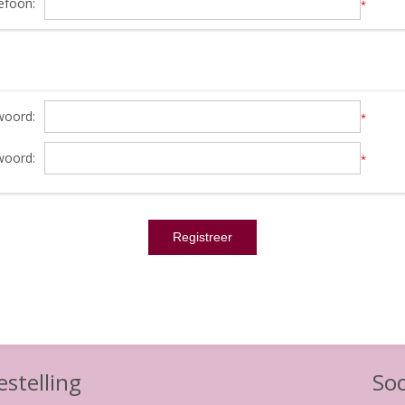
efoon:
*
oord:
*
woord:
*
stelling
Soc