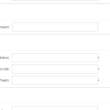
snaam:
Adres:
*
tcode:
*
Plaats:
*