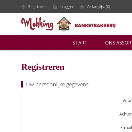
Registreren
Inloggen
Verlanglijst
(0)
START
ONS ASSO
Registreren
Uw persoonlijke gegevens
Voor
Achte
E-mail