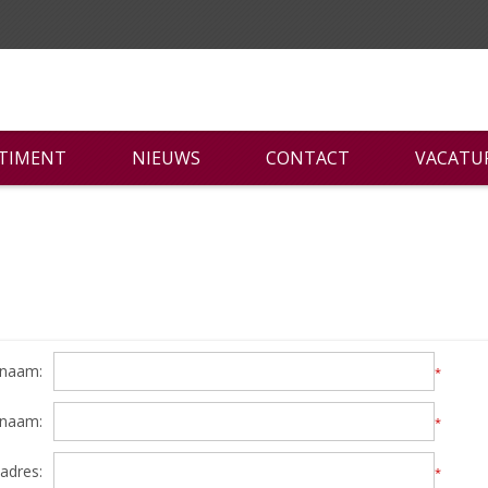
RTIMENT
NIEUWS
CONTACT
VACATU
naam:
*
rnaam:
*
adres:
*