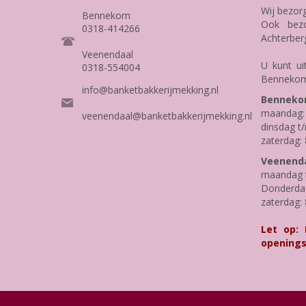
Wij bezor
Bennekom
Ook bezo
0318-414266
Achterber
Veenendaal
U kunt ui
0318-554004
Bennekom
info@banketbakkerijmekking.nl
Benneko
maandag: 
veenendaal@banketbakkerijmekking.nl
dinsdag t/
zaterdag: 
Veenenda
maandag t
Donderdag 
zaterdag: 
Let op:
openings