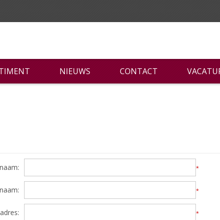
RTIMENT
NIEUWS
CONTACT
VACATU
naam:
*
rnaam:
*
adres:
*