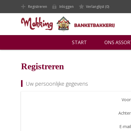
Registreren
Inloggen
Verlanglijst
(0)
START
ONS ASSO
Registreren
Uw persoonlijke gegevens
Voor
Achte
E-mail