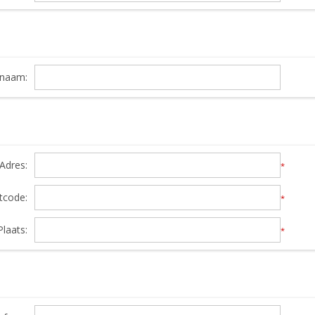
snaam:
Adres:
*
tcode:
*
Plaats:
*