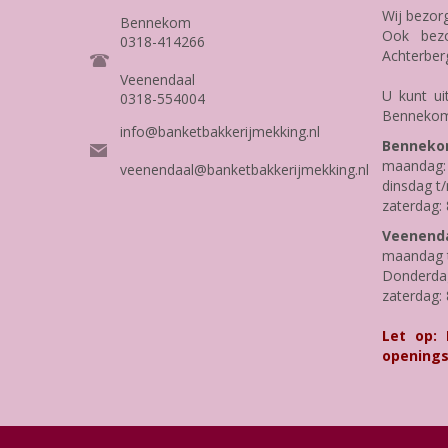
Wij bezor
Bennekom
Ook bezo
0318-414266
Achterber
Veenendaal
U kunt ui
0318-554004
Bennekom
info@banketbakkerijmekking.nl
Benneko
maandag: 
veenendaal@banketbakkerijmekking.nl
dinsdag t/
zaterdag: 
Veenenda
maandag t
Donderdag 
zaterdag: 
Let op:
openings