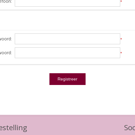
efoon:
*
oord:
*
woord:
*
stelling
Soc