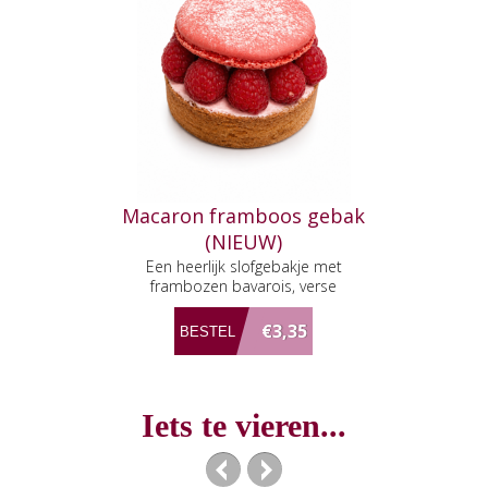
Macaron framboos gebak
(NIEUW)
Een heerlijk slofgebakje met
frambozen bavarois, verse
framboosjes en macaron dakje.
€3,35
Iets te vieren...