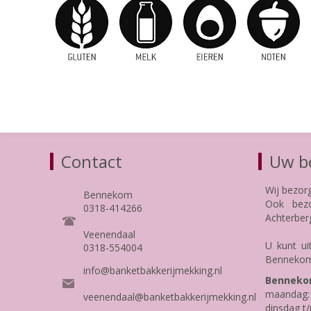
Contact
Uw be
Wij bezor
Bennekom
Ook bezo
0318-414266
Achterber
Veenendaal
U kunt ui
0318-554004
Bennekom
info@banketbakkerijmekking.nl
Benneko
maandag: 
veenendaal@banketbakkerijmekking.nl
dinsdag t/