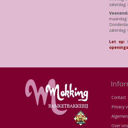
zaterdag: 
Veenenda
maandag t
Donderdag 
zaterdag: 
Let op:
openings
Infor
Contact
Privacy v
Algemen
Over on