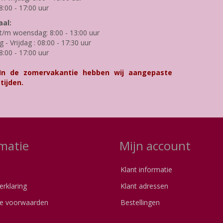
8:00 - 17:00 uur
al:
/m woensdag: 8:00 - 13:00 uur
- Vrijdag : 08:00 - 17:30 uur
8:00 - 17:00 uur
 In de zomervakantie hebben wij aangepaste
tijden.
matie
Mijn account
Klant informatie
erklaring
Klant adressen
e voorwaarden
Bestellingen
s