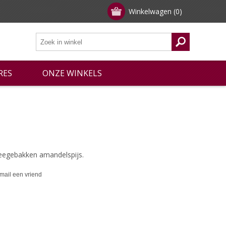
Winkelwagen
(0)
RES
ONZE WINKELS
egebakken amandelspijs.