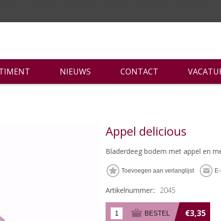
RTIMENT
NIEUWS
CONTACT
VACATU
Appel delicious
Bladerdeeg bodem met appel en me
Artikelnummer::
2045
€3,35