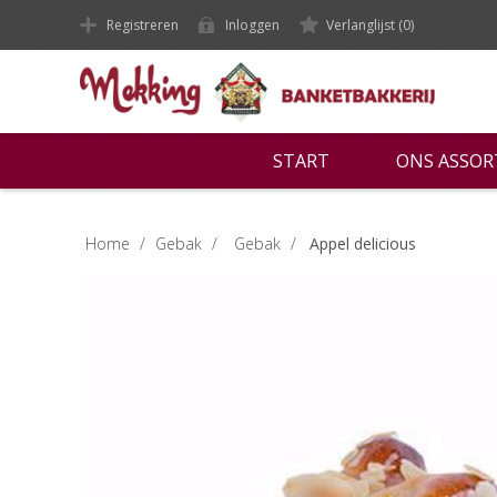
Registreren
Inloggen
Verlanglijst
(0)
START
ONS ASSO
Home
/
Gebak
/
Gebak
/
Appel delicious