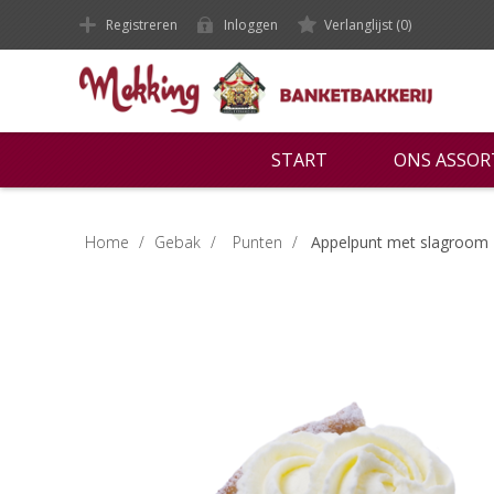
Registreren
Inloggen
Verlanglijst
(0)
START
ONS ASSO
Home
/
Gebak
/
Punten
/
Appelpunt met slagroom