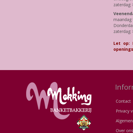
zaterdag: 
Veenenda
maandag t
Donderdag 
zaterdag: 
Let op:
openings
Infor
Contact
Privacy v
Algemen
Over on