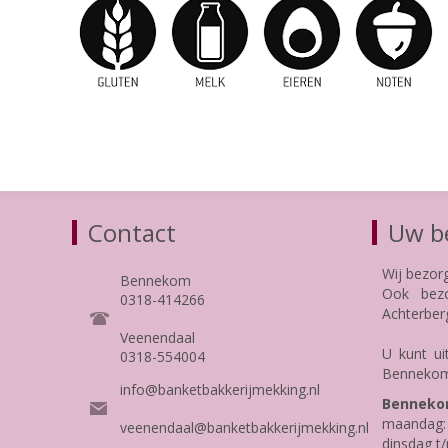
Contact
Uw be
Wij bezor
Bennekom
Ook bezo
0318-414266
Achterber
Veenendaal
U kunt ui
0318-554004
Bennekom
info@banketbakkerijmekking.nl
Benneko
maandag: 
veenendaal@banketbakkerijmekking.nl
dinsdag t/