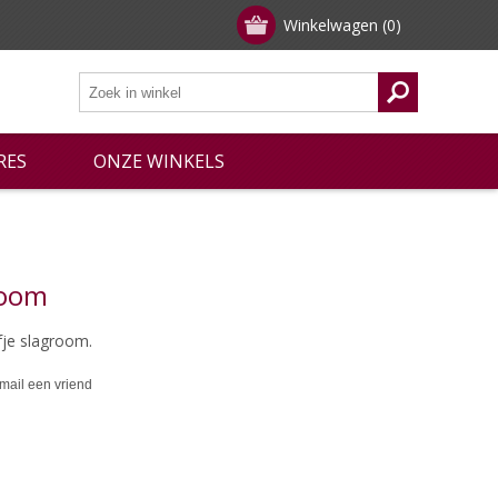
Winkelwagen
(0)
RES
ONZE WINKELS
room
fje slagroom.