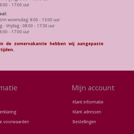
8:00 - 17:00 uur
al:
/m woensdag: 8:00 - 13:00 uur
- Vrijdag : 08:00 - 17:30 uur
8:00 - 17:00 uur
 In de zomervakantie hebben wij aangepaste
tijden.
matie
Mijn account
Klant informatie
erklaring
Klant adressen
e voorwaarden
Bestellingen
s