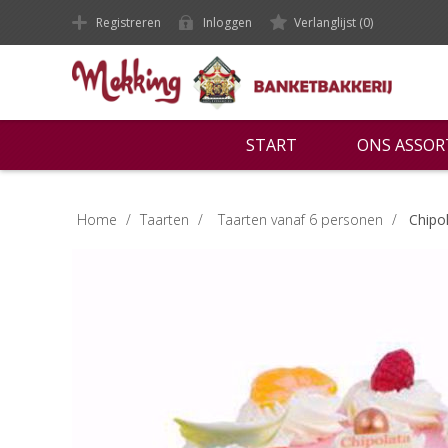
Registreren
Inloggen
Verlanglijst
(0)
START
ONS ASSO
Home
/
Taarten
/
Taarten vanaf 6 personen
/
Chipol