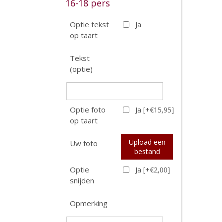
16-18 pers
Optie tekst
Ja
op taart
Tekst
(optie)
Optie foto
Ja [+€15,95]
op taart
Upload een
Uw foto
bestand
Optie
Ja [+€2,00]
snijden
Opmerking