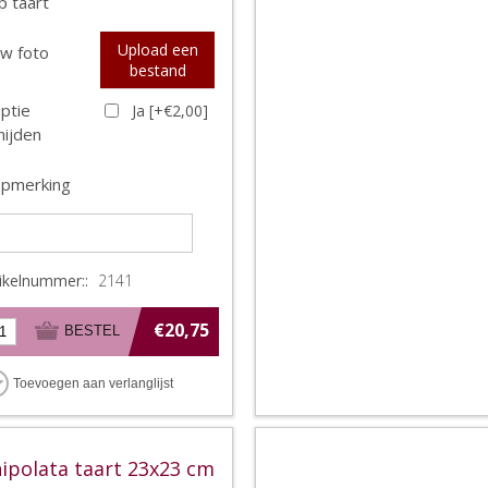
p taart
Upload een
w foto
bestand
ptie
Ja [+€2,00]
nijden
pmerking
tikelnummer::
2141
€20,75
ipolata taart 23x23 cm