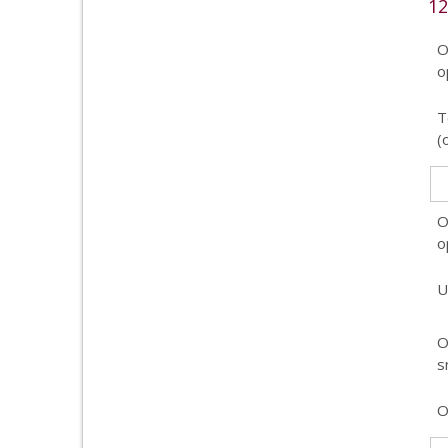
12
O
o
T
(
O
o
U
O
s
O