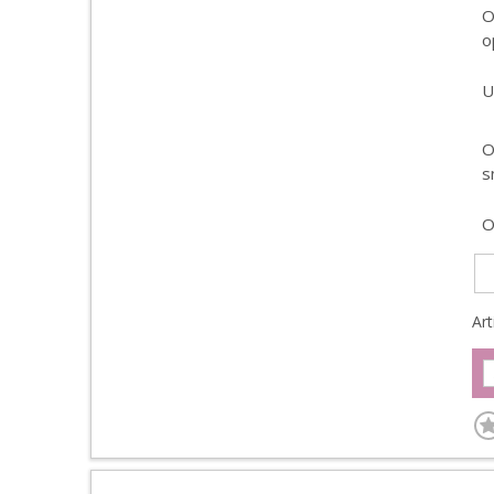
O
o
U
O
s
O
Ar