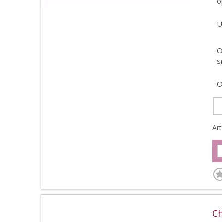
o
U
O
s
O
Ar
Ch