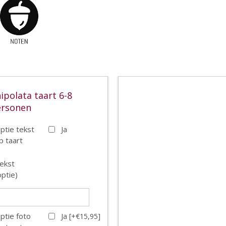
ipolata taart 6-8
ersonen
ptie tekst
Ja
p taart
ekst
optie)
ptie foto
Ja [+€15,95]