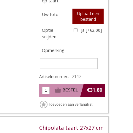
op taart
Upload een
Uw foto
bestand
Optie
Ja [+€2,00]
snijden
Opmerking
Artikelnummer::
2142
€31,80
Chipolata taart 27x27 cm