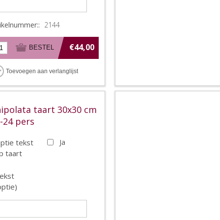
tikelnummer::
2144
€44,00
ipolata taart 30x30 cm
-24 pers
ptie tekst
Ja
p taart
ekst
optie)