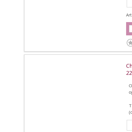
Ar
Ch
22
O
o
T
(