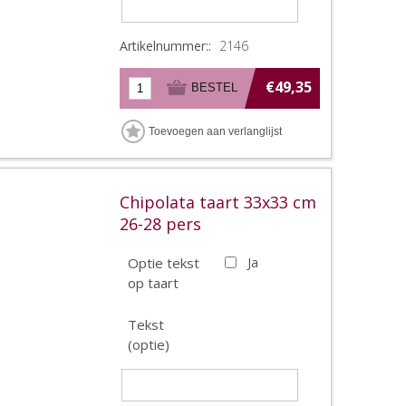
Artikelnummer::
2146
€49,35
Chipolata taart 33x33 cm
26-28 pers
Optie tekst
Ja
op taart
Tekst
(optie)