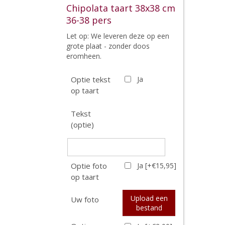
Chipolata taart 38x38 cm
36-38 pers
Let op: We leveren deze op een
grote plaat - zonder doos
eromheen.
Optie tekst
Ja
op taart
Tekst
(optie)
Optie foto
Ja [+€15,95]
op taart
Upload een
Uw foto
bestand