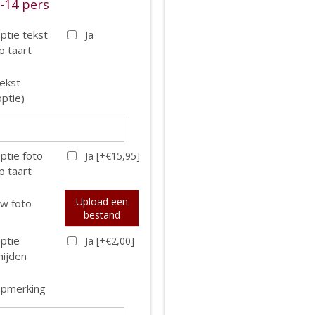
-14 pers
ptie tekst
Ja
p taart
ekst
optie)
ptie foto
Ja [+€15,95]
p taart
Upload een
w foto
bestand
ptie
Ja [+€2,00]
nijden
pmerking