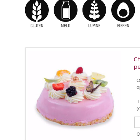
Ch
p
O
o
T
(
O