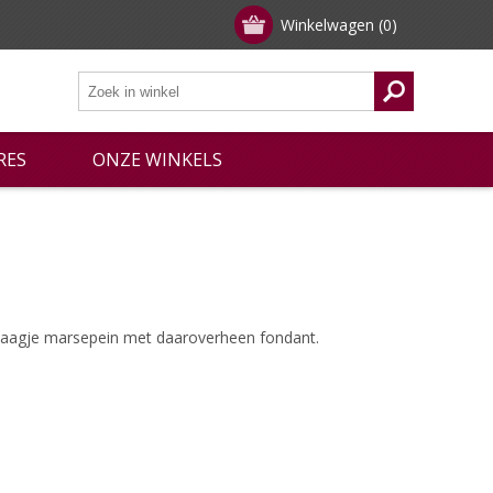
Winkelwagen
(0)
RES
ONZE WINKELS
 laagje marsepein met daaroverheen fondant.