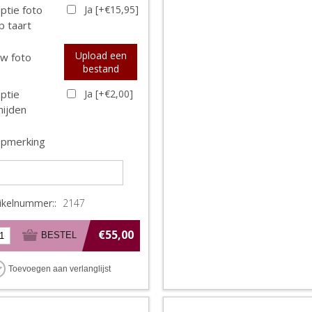
ptie foto
Ja [+€15,95]
p taart
Upload een
w foto
bestand
ptie
Ja [+€2,00]
nijden
pmerking
tikelnummer::
2147
€55,00