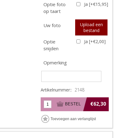
Optie foto
Ja [+€15,95]
op taart
Upload een
Uw foto
bestand
Optie
Ja [+€2,00]
snijden
Opmerking
Artikelnummer::
2148
€62,30