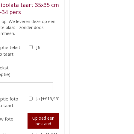
ipolata taart 35x35 cm
-34 pers
t op: We leveren deze op een
te plaat - zonder doos
omheen.
ptie tekst
Ja
p taart
ekst
optie)
ptie foto
Ja [+€15,95]
p taart
Upload een
w foto
bestand