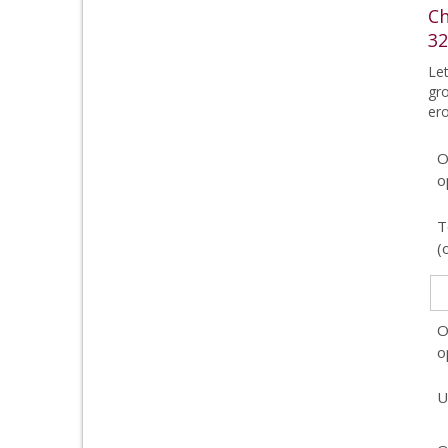
Ch
32
Le
gro
er
O
o
T
(
O
o
U