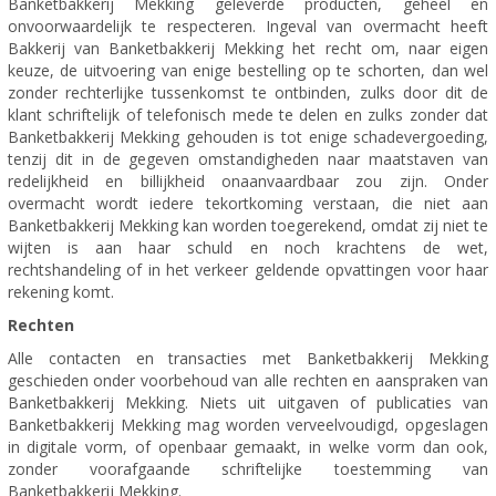
Banketbakkerij Mekking geleverde producten, geheel en
onvoorwaardelijk te respecteren. Ingeval van overmacht heeft
Bakkerij van Banketbakkerij Mekking het recht om, naar eigen
keuze, de uitvoering van enige bestelling op te schorten, dan wel
zonder rechterlijke tussenkomst te ontbinden, zulks door dit de
klant schriftelijk of telefonisch mede te delen en zulks zonder dat
Banketbakkerij Mekking gehouden is tot enige schadevergoeding,
tenzij dit in de gegeven omstandigheden naar maatstaven van
redelijkheid en billijkheid onaanvaardbaar zou zijn. Onder
overmacht wordt iedere tekortkoming verstaan, die niet aan
Banketbakkerij Mekking kan worden toegerekend, omdat zij niet te
wijten is aan haar schuld en noch krachtens de wet,
rechtshandeling of in het verkeer geldende opvattingen voor haar
rekening komt.
Rechten
Alle contacten en transacties met Banketbakkerij Mekking
geschieden onder voorbehoud van alle rechten en aanspraken van
Banketbakkerij Mekking. Niets uit uitgaven of publicaties van
Banketbakkerij Mekking mag worden verveelvoudigd, opgeslagen
in digitale vorm, of openbaar gemaakt, in welke vorm dan ook,
zonder voorafgaande schriftelijke toestemming van
Banketbakkerij Mekking.