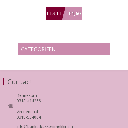
€1,60
CATEGORIEEN
Contact
Bennekom
0318-414266
Veenendaal
0318-554004
info@banketbakkerijmekking.nl