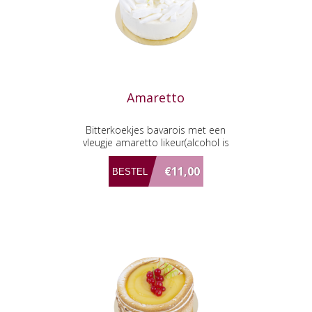
Amaretto
Bitterkoekjes bavarois met een
vleugje amaretto likeur(alcohol is
vervlogen).
€11,00