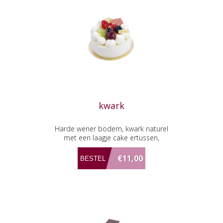
kwark
Harde wener bodem, kwark naturel
met een laagje cake ertussen,
afgestreken met abrikozen jam,
opgemaakt met vers fruit en
€11,00
slagroom