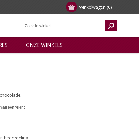
Winkelwagen
(0)
RES
ONZE WINKELS
 chocolade.
een beoordeling