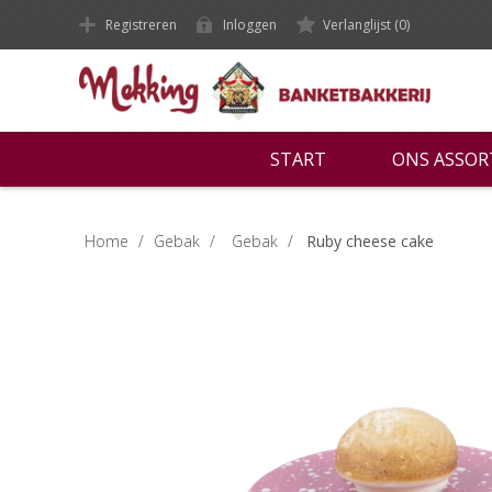
Registreren
Inloggen
Verlanglijst
(0)
START
ONS ASSO
Home
/
Gebak
/
Gebak
/
Ruby cheese cake