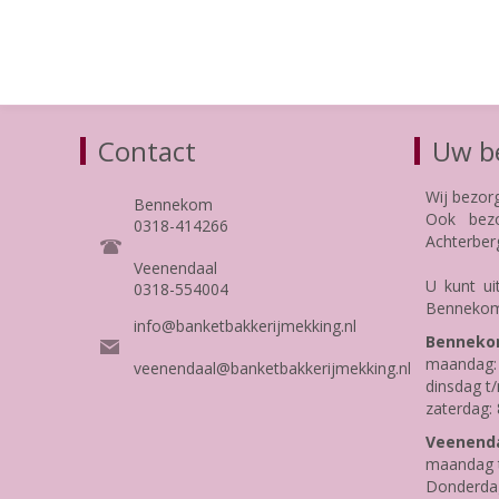
Contact
Uw be
Wij bezor
Bennekom
Ook bezo
0318-414266
Achterber
Veenendaal
U kunt ui
0318-554004
Bennekom
info@banketbakkerijmekking.nl
Benneko
maandag: 
veenendaal@banketbakkerijmekking.nl
dinsdag t/
zaterdag: 
Veenenda
maandag t
Donderdag 