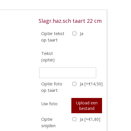
Slagr.haz.sch taart 22 cm
Optie tekst
Ja
op taart
Tekst
(optie)
Optie foto
Ja [+€14,50]
op taart
Upload een
Uw foto
bestand
Optie
Ja [+€1,80]
snijden