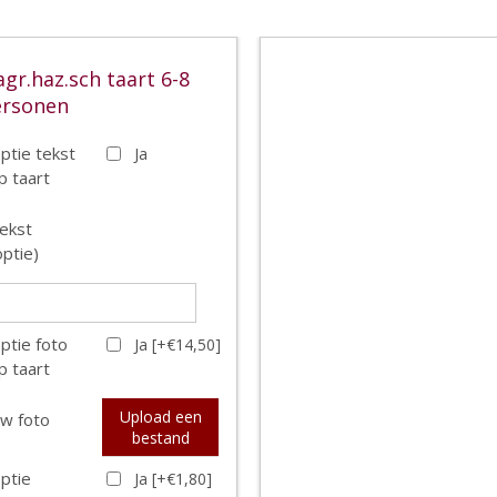
agr.haz.sch taart 6-8
ersonen
ptie tekst
Ja
p taart
ekst
optie)
ptie foto
Ja [+€14,50]
p taart
Upload een
w foto
bestand
ptie
Ja [+€1,80]