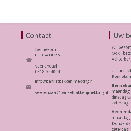
Contact
Uw be
Wij bezor
Bennekom
Ook bezo
0318-414266
Achterber
Veenendaal
U kunt ui
0318-554004
Bennekom
info@banketbakkerijmekking.nl
Benneko
maandag: 
veenendaal@banketbakkerijmekking.nl
dinsdag t/
zaterdag: 
Veenenda
maandag t
Donderdag 
zaterdag: 