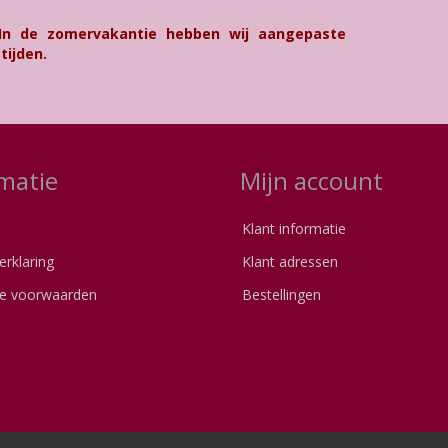
 In de zomervakantie hebben wij aangepaste
tijden.
matie
Mijn account
Klant informatie
erklaring
Klant adressen
e voorwaarden
Bestellingen
s