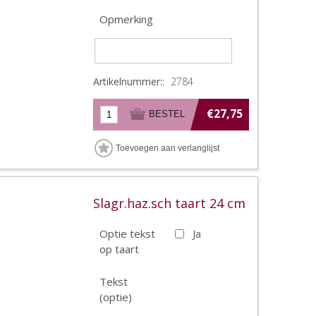
Opmerking
Artikelnummer::
2784
€27,75
Slagr.haz.sch taart 24 cm
Optie tekst
Ja
op taart
Tekst
(optie)