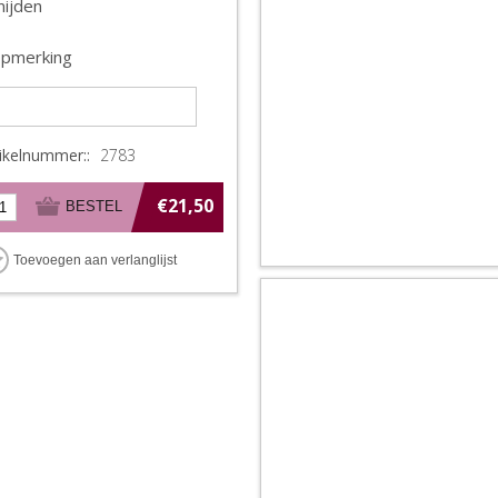
nijden
pmerking
tikelnummer::
2783
€21,50