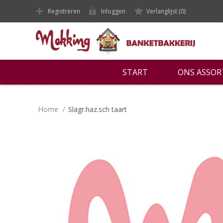
Registreren
Inloggen
Verlanglijst
(0)
START
ONS ASSO
Home
/
Slagr.haz.sch taart