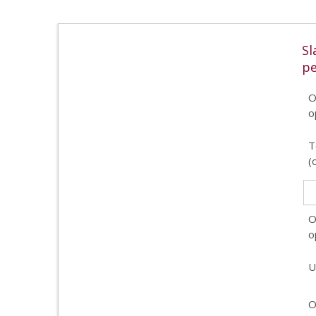
Sl
p
O
o
T
(
O
o
U
O