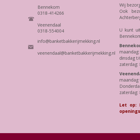
Wij bezor
Bennekom
Ook bezo
0318-414266
Achterber
Veenendaal
U kunt ui
0318-554004
Bennekom
info@banketbakkerijmekking.nl
Benneko
maandag: 
veenendaal@banketbakkerijmekking.nl
dinsdag t/
zaterdag: 
Veenenda
maandag t
Donderdag 
zaterdag: 
Let op:
openings