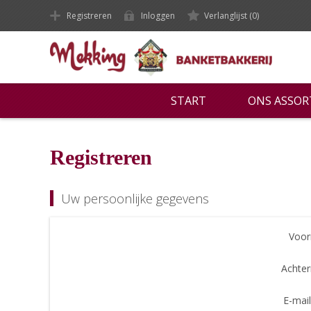
Registreren
Inloggen
Verlanglijst
(0)
START
ONS ASSO
Registreren
Uw persoonlijke gegevens
Voor
Achte
E-mail