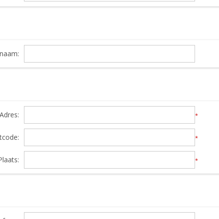
snaam:
Adres:
*
tcode:
*
Plaats:
*