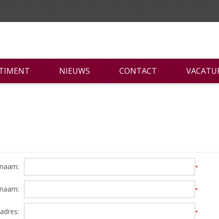
RTIMENT
NIEUWS
CONTACT
VACATU
naam:
*
rnaam:
*
adres:
*