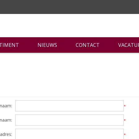
RTIMENT
NIEUWS
CONTACT
VACATU
naam:
*
rnaam:
*
adres:
*