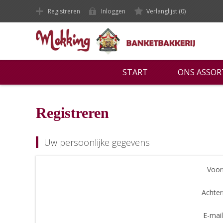
Registreren
Inloggen
Verlanglijst
(0)
START
ONS ASSO
Registreren
Uw persoonlijke gegevens
Voor
Achte
E-mail