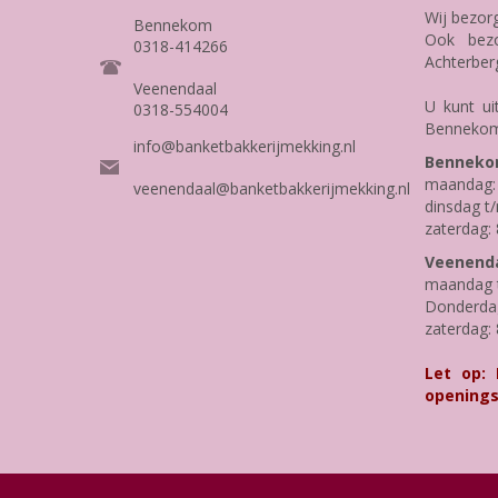
Wij bezor
Bennekom
Ook bezo
0318-414266
Achterber
Veenendaal
U kunt ui
0318-554004
Bennekom
info@banketbakkerijmekking.nl
Benneko
maandag: 
veenendaal@banketbakkerijmekking.nl
dinsdag t/
zaterdag: 
Veenenda
maandag t
Donderdag 
zaterdag: 
Let op:
openings