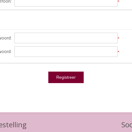
efoon:
*
oord:
*
woord:
*
stelling
Soc