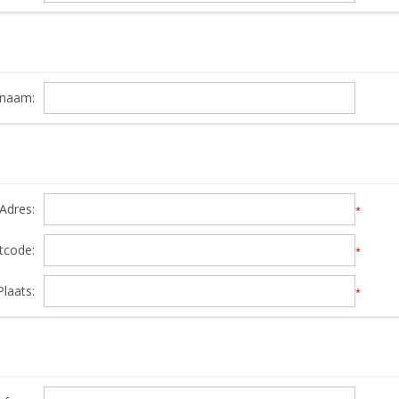
snaam:
Adres:
*
tcode:
*
Plaats:
*