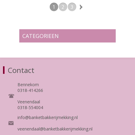
1
2
3
CATEGORIEEN
Contact
Bennekom
0318-414266
Veenendaal
0318-554004
info@banketbakkerijmekking.nl
veenendaal@banketbakkerijmekking.nl