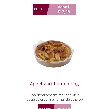
Vanaf
€12,25
Appeltaart houten ring
Boterkoekbodem met een klein
laagje geleroom en amandelspijs op
de bodem. Gevuld met appel partjes
en rozijnen.