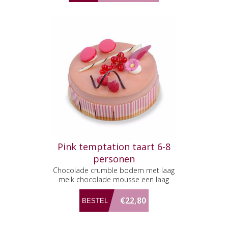
Pink temptation taart 6-8
personen
Chocolade crumble bodem met laag
melk chocolade mousse een laag
puur chocolade mousse en een laag
aardbeien en frambozen, overgoten
€22,80
met een frambozen glacage.