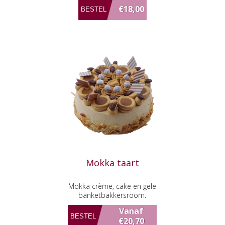
schuim ertussen en dan afgewerkt
€18,00
met bladerdeeg puntjes en een verse
aardbei.
Mokka taart
Mokka crème, cake en gele
banketbakkersroom.
Vanaf
€20,70