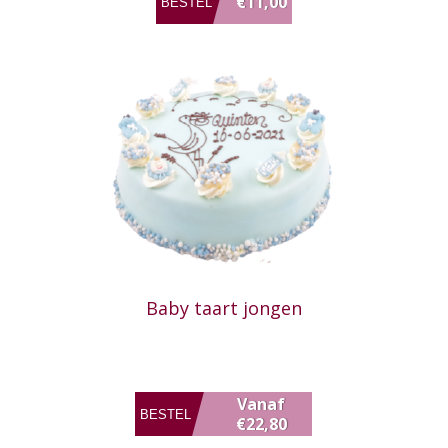
€11,00
Baby taart jongen
Vanaf
€22,80