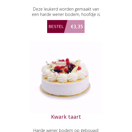
Deze leukerd worden gemaakt van
een harde wener bodem, hoofdje is
van crème, deze wordt door de
chocolade gehaald en de afwerking is
€3,35
met marsepein. Let op! Het hoedje
van de clown is niet eetbaar.
Kwark taart
Harde wener bodem op gebouwd