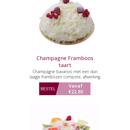
Champagne Framboos
taart
Champagne bavarois met een dun
laagje frambozen compote, afwerking
met witte chocolade.
Vanaf
€22,80