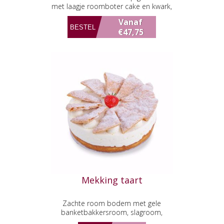
met laagje roomboter cake en kwark,
afgewerkt met laagje abrikozen jam,
Vanaf
vers fruit en slagroom
€47,75
Mekking taart
Zachte room bodem met gele
banketbakkersroom, slagroom,
aardbeien compote een dun laagje