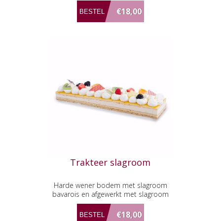
verse slagroom en mango
€18,00
Trakteer slagroom
Harde wener bodem met slagroom
bavarois en afgewerkt met slagroom
en vers fruit.
€18,00