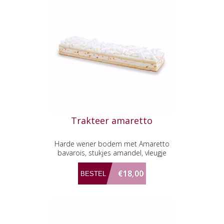
Trakteer amaretto
Harde wener bodem met Amaretto
bavarois, stukjes amandel, vleugje
Amaretto likeur en afgewerkt met
witte schuim stukjes.
€18,00