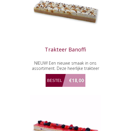
Trakteer Banoffi
NIEUW! Een nieuwe smaak in ons
assortiment. Deze heerlijke trakteer
met caramel en banaan. Het
proberen waard!
€18,00