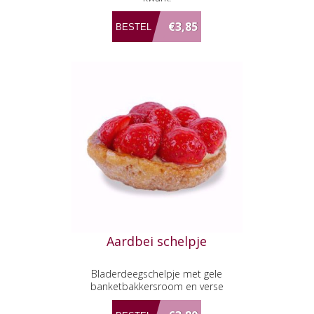
€3,85
Aardbei schelpje
Bladerdeegschelpje met gele
banketbakkersroom en verse
aardbeien.