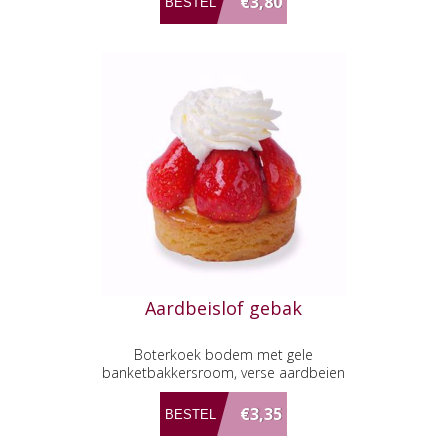
€3,80
Aardbeislof gebak
Boterkoek bodem met gele
banketbakkersroom, verse aardbeien
en slagroom.
€3,35