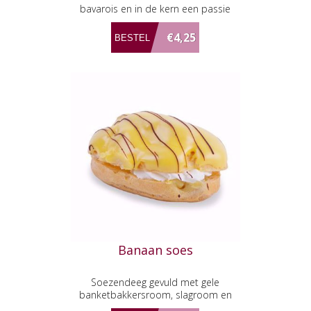
bavarois en in de kern een passie
vulling.
€4,25
Banaan soes
Soezendeeg gevuld met gele
banketbakkersroom, slagroom en
verse schijfjes banaan.