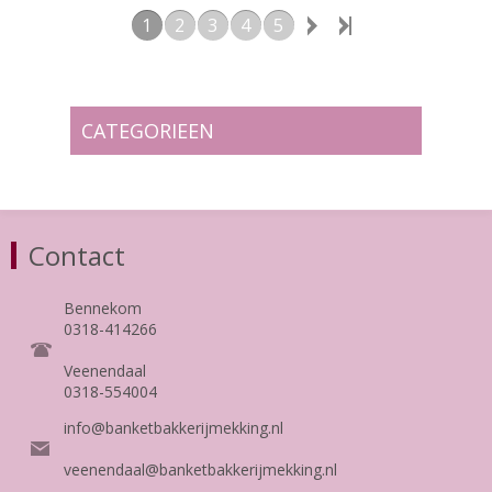
1
2
3
4
5
CATEGORIEEN
Contact
Bennekom
0318-414266
Veenendaal
0318-554004
info@banketbakkerijmekking.nl
veenendaal@banketbakkerijmekking.nl