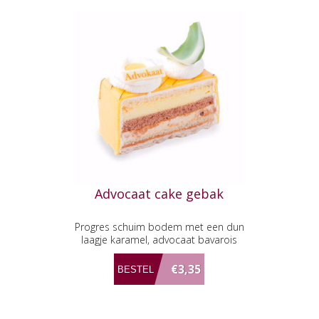
Advocaat cake gebak
Progres schuim bodem met een dun
laagje karamel, advocaat bavarois
afgewerkt met een dun laagje
marsepein.
€3,35