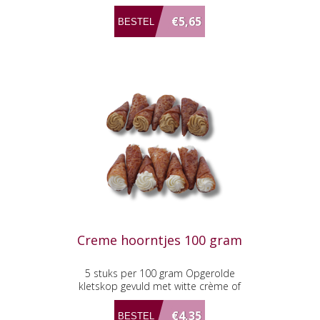
€5,65
Creme hoorntjes 100 gram
5 stuks per 100 gram Opgerolde
kletskop gevuld met witte crème of
mokka crème
€4,35