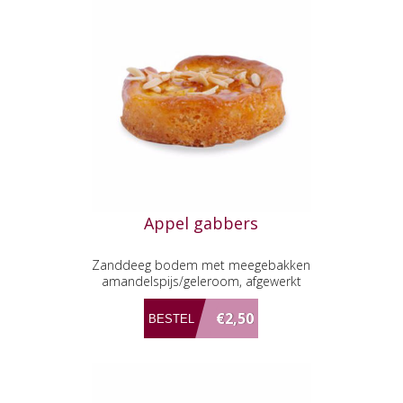
Appel gabbers
Zanddeeg bodem met meegebakken
amandelspijs/geleroom, afgewerkt
met stukjes appel en amandel
€2,50