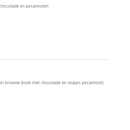
chocolade en pecannoten
 en brownie (koek met chocolade en stukjes pecannoot)