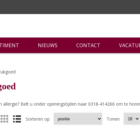
RTIMENT
NIEUWS
CONTACT
VACATU
tukgoed
goed
n allergie? Belt u onder openingstijden naar 0318-414266 om te horen 
Sorteren op
Tonen