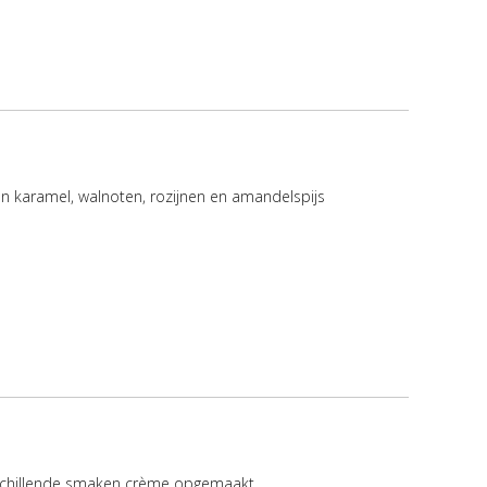
n karamel, walnoten, rozijnen en amandelspijs
rschillende smaken crème opgemaakt.