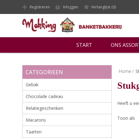
Registreren
Inloggen
Verlanglijst
(0)
START
ONS ASSO
CATEGORIEEN
Home
/
S
Stuk
Gebak
Chocolade cadeau
Heeft u ee
Relatiegeschenken
Toon als
Macarons
Taarten