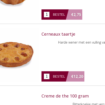
€2,75
Cerneaux taartje
Harde wener met een vulling va
€12,20
Creme de the 100 gram
Bitterkoekje met ve