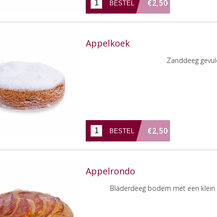
€2,50
Appelkoek
Zanddeeg gevuld
€2,50
Appelrondo
Bladerdeeg bodem met een klein 