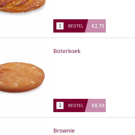
€2,75
Boterkoek
€8,50
Brownie