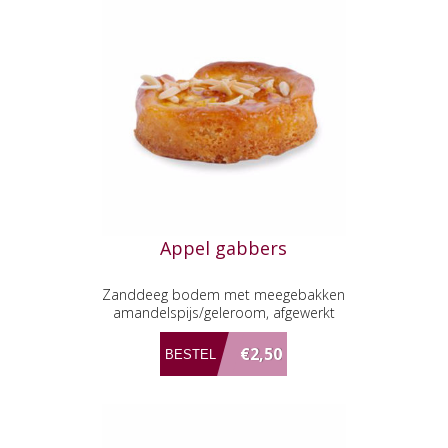
Appel gabbers
Zanddeeg bodem met meegebakken
amandelspijs/geleroom, afgewerkt
met stukjes appel en amandel
€2,50