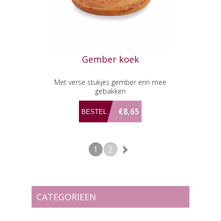
Gember koek
Met verse stukjes gember erin mee
gebakken
€8,65
1
2
CATEGORIEEN