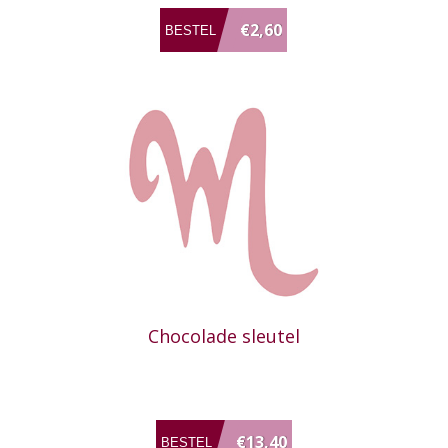
€2,60
Chocolade sleutel
€13,40